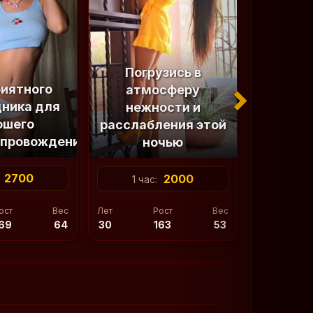
Погрузись в
иятного
атмосферу
ника для
нежности и
ошего
расслабления этой
епровождения
ночью
2700
2000
:
1 час:
ост
Вес
Лет
Рост
Вес
69
64
30
163
53