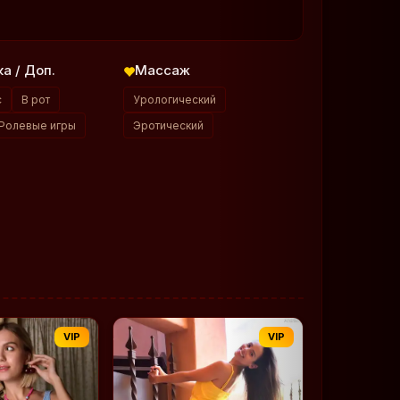
а / Доп.
Массаж
с
В рот
Урологический
Ролевые игры
Эротический
VIP
VIP