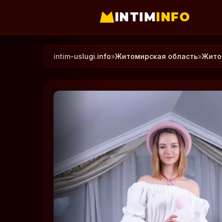
INTIM
INFO
intim-uslugi.info
»
Житомирская область
»
Жито