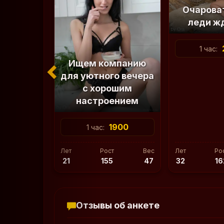
Очарова
леди ж
1 час:
Ищем компанию
для уютного вечера
с хорошим
настроением
1900
1 час:
Лет
Рост
Вес
Лет
Ро
21
155
47
32
16
Отзывы об анкете