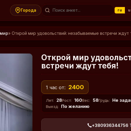
Города
ru
u
мир
» Открой мир удовольствий: незабываемые встречи ждут 
Открой мир удовольс
встречи ждут тебя!
2400
1 час от:
28
160
58
Не зада
Лет:
Рост:
Вес:
Грудь:
По желанию
Выезд:
+380936344756 