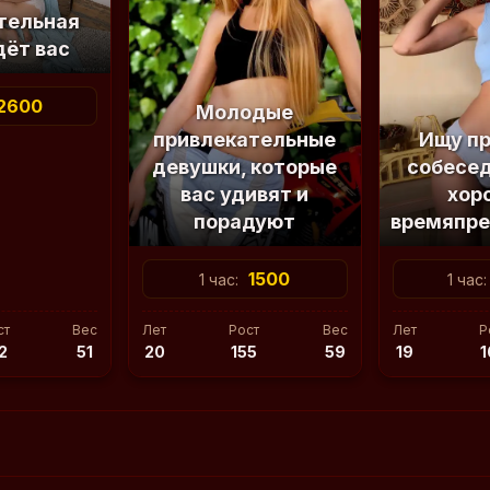
тельная
дёт вас
2600
Молодые
привлекательные
Ищу пр
девушки, которые
собесед
вас удивят и
хор
порадуют
времяпр
1500
1 час:
1 час
ст
Вес
Лет
Рост
Вес
Лет
Р
2
51
20
155
59
19
1