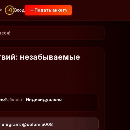
Вход
Подать анкету
k
тебя!
твий: незабываемые
но
Индивидуально
Работает:
Telegram: @solomia008