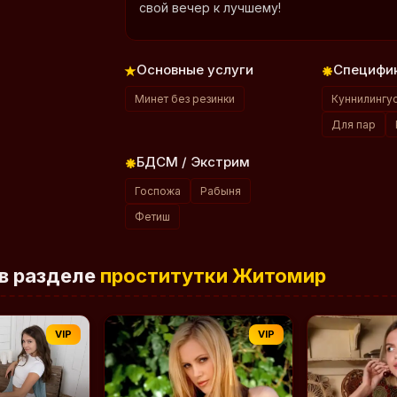
свой вечер к лучшему!
Основные услуги
Специфик
Минет без резинки
Куннилингу
Для пар
БДСМ / Экстрим
Госпожа
Рабыня
Фетиш
в разделе
проститутки Житомир
VIP
VIP