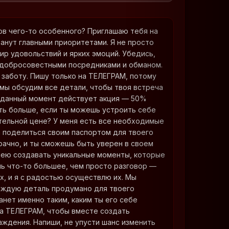
ов чего-то особенного? Приглашаю тебя на
танут главными приоритетами. Я не просто
ир удовольствий и ярких эмоций. Убедись,
недобросовестными посредниками и обманом.
 заботу. Пишу только на ТЕЛЕГРАМ, потому
 мы обсудим все детали, чтобы твоя встреча
 данный момент действует акция — 50%
ить больше, если ты можешь устроить себе
тельной цене? У меня есть все необходимые
ва поделиться своим паспортом для твоего
рачно, и ты сможешь быть уверен в своем
мею создавать уникальные моменты, которые
ь что-то большее, чем просто разговор —
х, и я с радостью осуществлю их. Мы
каждую деталь продумано для твоего
анет именно таким, каким ты его себе
на ТЕЛЕГРАМ, чтобы вместе создать
аждения. Напиши, не упусти шанс изменить