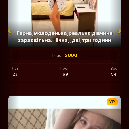
Гарнa,молоденькa,реальнa дівчина
зараз вільна. Нічка,, дві,три години
2000
1 час:
Лет
Рост
Вес
23
169
54
VIP