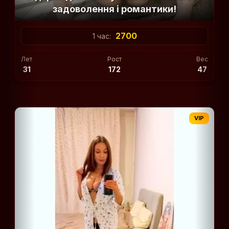
задоволення і романтики!
2700
1 час:
Лет
Рост
Вес
31
172
47
VIP