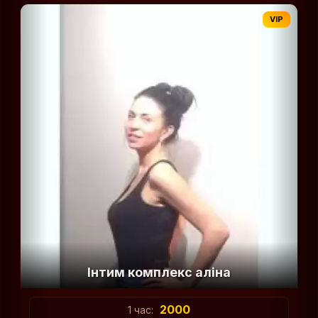
VIP
Iнтим комплекс алiна
2000
1 час: