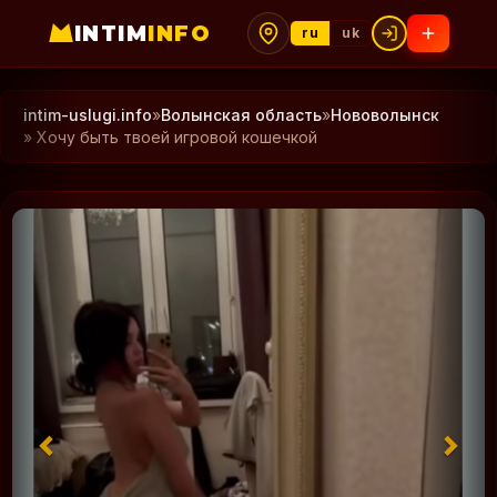
INTIM
INFO
ru
uk
intim-uslugi.info
»
Волынская область
»
Нововолынск
» Хочу быть твоей игровой кошечкой