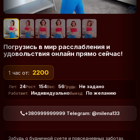
Погрузись в мир расслабления и
удовольствия онлайн прямо сейчас!
2200
1 час от:
24
154
56
Не задано
Лет:
Рост:
Вес:
Грудь:
Индивидуально
По желанию
Работает:
Выезд:
+380999999999 Telegram: @milena133
Забудь о будничной суете и повседневных заботах.