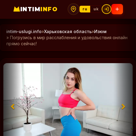
INTIM
INFO
ru
uk
intim-uslugi.info
»
Харьковская область
»
Изюм
» Погрузись в мир расслабления и удовольствия онлайн
прямо сейчас!