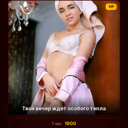
VIP
Твой вечер ждет особого тепла
1900
1 час: