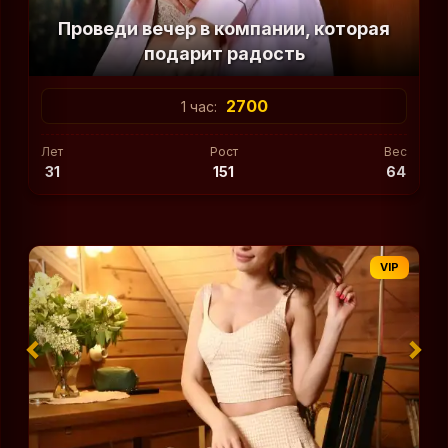
Проведи вечер в компании, которая
подарит радость
2700
1 час:
Лет
Рост
Вес
31
151
64
VIP