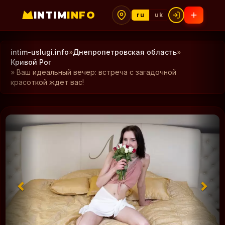
INTIM
INFO
ru
uk
intim-uslugi.info
»
Днепропетровская область
»
Кривой Рог
» Ваш идеальный вечер: встреча с загадочной
красоткой ждет вас!