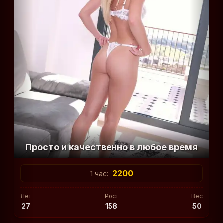
Просто и качественно в любое время
2200
1 час:
Лет
Рост
Вес
27
158
50