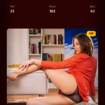
Лет
Рост
Вес
33
162
62
VIP