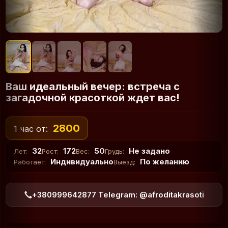
Ваш идеальный вечер: встреча с
загадочной красоткой ждет вас!
2800
1 час от:
32
172
50
Не задано
Лет:
Рост:
Вес:
Грудь:
Индивидуально
По желанию
Работает:
Выезд:
+380999642877 Telegram: @afroditakrasoti