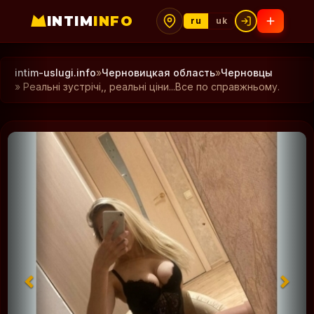
INTIM
INFO
ru
uk
intim-uslugi.info
»
Черновицкая область
»
Черновцы
» Реальні зустрічі,, реальні ціни...Все по справжньому.