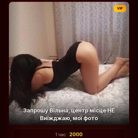
VIP
Запрошу Вільна, центр місце НЕ
Виїжджаю, мої фото
2000
1 час: