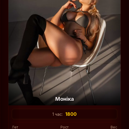
Моніка
1800
1 час:
Лет
Рост
Вес